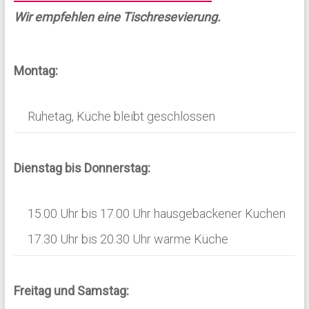
d
a
u
Wir empfehlen eine Tischresevierung.
A
v
n
n
i
g
s
Montag:
g
e
i
a
n
c
Ruhetag, Küche bleibt geschlossen
t
h
i
t
o
Dienstag bis Donnerstag:
e
n
n
15.00 Uhr bis 17.00 Uhr hausgebackener Kuchen
,
17.30 Uhr bis 20.30 Uhr warme Küche
N
a
Freitag und Samstag:
v