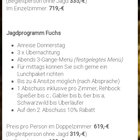
(Begleitperson ohne Jagd
335,-€
)
Im Einzelzimmer:
719,-€
Jagdprogramm Fuchs
Anreise Donnerstag
3 x Übernachtung
Abends 3-Gänge-Menü
(festgelegtes Menü)
Für mittags können Sie sich gerne ein
Lunchpaket richten
Bis zu 4 Ansitze möglich (nach Absprache)
1 Abschuss inklusive pro Zimmer, Rehbock:
Spießer bis c ; Gabler bis b; 6er bis a;
Schwarzwild bis Überläufer
Auf den 2. Abschuss 10% Rabatt
Preis pro Person im Doppelzimmer:
619,-€
(Begleitperson ohne Jagd
319,-€
)