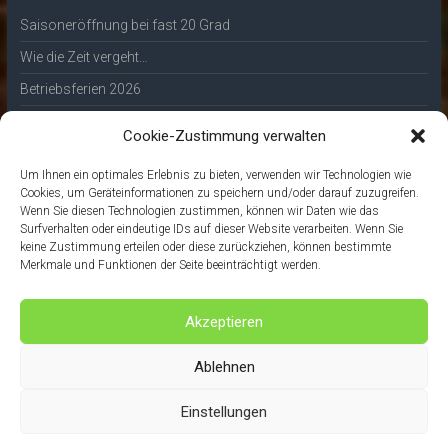
Saisoneröffnung bei fast 20 Grad
Wie die Zeit vergeht…
Betriebsferien 2026
🎄✨ Frohe Weihnachten ✨🎄
Cookie-Zustimmung verwalten
Unsere Whisky-Tasting-Termine 2026
Um Ihnen ein optimales Erlebnis zu bieten, verwenden wir Technologien wie
Cookies, um Geräteinformationen zu speichern und/oder darauf zuzugreifen.
Unsere regionalen Partner
Wenn Sie diesen Technologien zustimmen, können wir Daten wie das
Surfverhalten oder eindeutige IDs auf dieser Website verarbeiten. Wenn Sie
keine Zustimmung erteilen oder diese zurückziehen, können bestimmte
Nationalpark Hunsrück-Hochwald
Merkmale und Funktionen der Seite beeinträchtigt werden.
Der Whiskykeller
Akzeptieren
Bäckerei Wenz
FA-Mediendesign
Ablehnen
Einstellungen
Copyright ©2026
Hotel Forellenhof
- Erstellt von
FA-Mediendesign