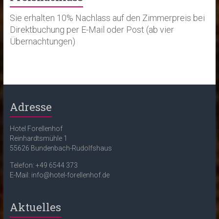
Sie erhalten 10% Nachlass auf den Zimmerpreis bei
Direktbuchung per E-Mail oder Post (ab vier
Übernachtungen)
Adresse
Hotel Forellenhof
Reinhardtsmühle 1
55626 Bundenbach-Rudolfshaus
Telefon: +49 6544 373
E-Mail: info@hotel-forellenhof.de
Aktuelles