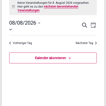
Keine Veranstaltungen für 8. August 2026 vorgesehen.
Hier geht es zu den
nächsten bevorstehenden
H
Veranstaltungen
.
i
n
w
08/08/2026
V
V
e
S
T
i
D
u
e
e
s
a
a
c
g
t
h
r
r
u
e
Vorheriger Tag
Nächster Tag
a
m
a
w
n
n
ä
Kalender abonnieren
s
h
s
l
t
e
t
n
a
a
.
l
l
t
t
u
u