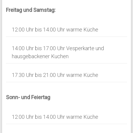
v
n
Freitag und Samstag:
i
s
g
i
12.00 Uhr bis 14.00 Uhr warme Küche
a
c
t
h
14.00 Uhr bis 17.00 Uhr Vesperkarte und
i
hausgebackener Kuchen
t
o
e
n
17.30 Uhr bis 21.00 Uhr warme Küche
n
,
N
Sonn- und Feiertag
a
12.00 Uhr bis 14.00 Uhr warme Küche
v
i