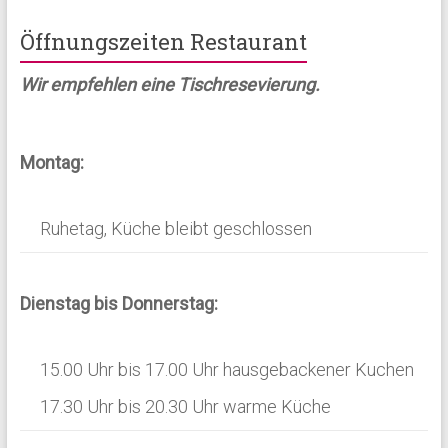
n
n
g
Öffnungszeiten Restaurant
g
A
Wir empfehlen eine Tischresevierung.
e
n
n
s
S
Montag:
i
u
c
Ruhetag, Küche bleibt geschlossen
h
c
t
h
e
e
Dienstag bis Donnerstag:
n
u
-
n
15.00 Uhr bis 17.00 Uhr hausgebackener Kuchen
N
d
17.30 Uhr bis 20.30 Uhr warme Küche
a
A