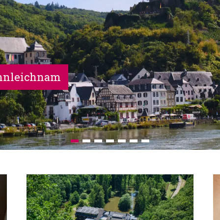
Wandern, W
1
2
3
4
5
6
7