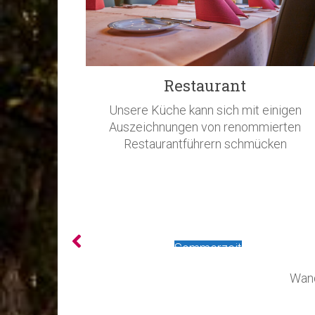
Restaurant
Unsere Küche kann sich mit einigen
Auszeichnungen von renommierten
Restaurantführern schmücken
Herbstzeit
Wand