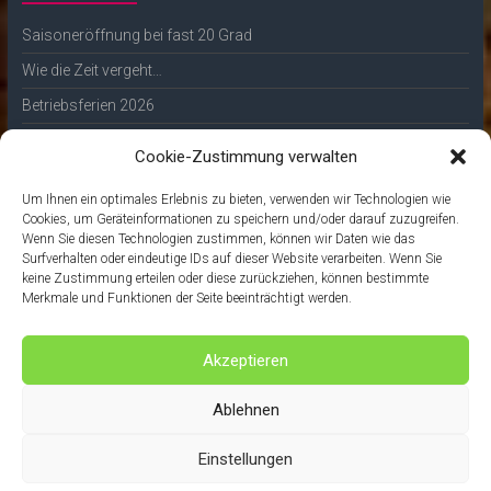
Saisoneröffnung bei fast 20 Grad
Wie die Zeit vergeht…
Betriebsferien 2026
🎄✨ Frohe Weihnachten ✨🎄
Cookie-Zustimmung verwalten
Unsere Whisky-Tasting-Termine 2026
Um Ihnen ein optimales Erlebnis zu bieten, verwenden wir Technologien wie
Cookies, um Geräteinformationen zu speichern und/oder darauf zuzugreifen.
Unsere regionalen Partner
Wenn Sie diesen Technologien zustimmen, können wir Daten wie das
Surfverhalten oder eindeutige IDs auf dieser Website verarbeiten. Wenn Sie
keine Zustimmung erteilen oder diese zurückziehen, können bestimmte
Nationalpark Hunsrück-Hochwald
Merkmale und Funktionen der Seite beeinträchtigt werden.
Der Whiskykeller
Akzeptieren
Bäckerei Wenz
FA-Mediendesign
Ablehnen
Einstellungen
Copyright ©2026
Hotel Forellenhof
- Erstellt von
FA-Mediendesign