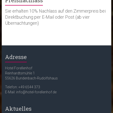
Preisnachlass
Sie erhalten 10% Nachlass auf den Zimmerpreis bei
Direktbuchung per E-Mail oder Post (ab vier
Übernachtungen)
Adresse
Hotel Forellenhof
Reinhardtsmühle 1
55626 Bundenbach-Rudolfshaus
Telefon: +49 6544 373
E-Mail: info@hotel-forellenhof.de
Aktuelles