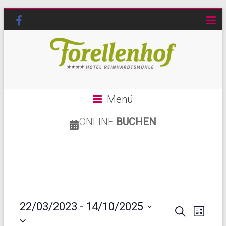
Menü
ONLINE
BUCHEN
22/03/2023
 - 
14/10/2025
V
V
S
L
D
u
i