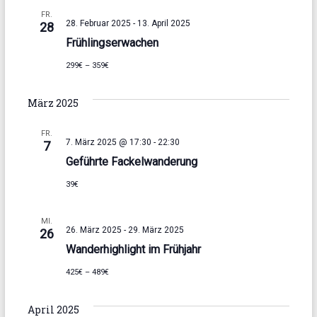
o
FR.
28. Februar 2025
-
13. April 2025
28
n
Frühlingserwachen
299€ – 359€
März 2025
FR.
7. März 2025 @ 17:30
-
22:30
7
Geführte Fackelwanderung
39€
MI.
26. März 2025
-
29. März 2025
26
Wanderhighlight im Frühjahr
425€ – 489€
April 2025