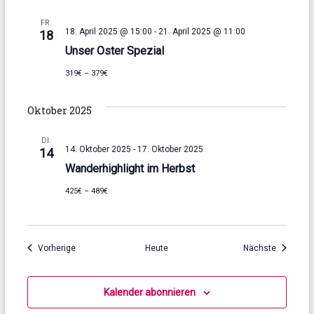
FR.
18. April 2025 @ 15:00
-
21. April 2025 @ 11:00
18
Unser Oster Spezial
319€ – 379€
Oktober 2025
DI.
14. Oktober 2025
-
17. Oktober 2025
14
Wanderhighlight im Herbst
425€ – 489€
Veranstaltungen
Veransta
Vorherige
Heute
Nächste
Kalender abonnieren