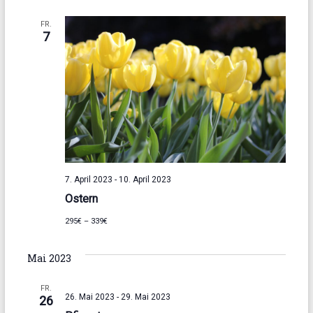
n
s
S
i
FR.
7
u
c
h
c
t
h
e
e
n
u
-
n
N
7. April 2023
-
10. April 2023
d
Ostern
a
A
v
295€ – 339€
n
i
s
Mai 2023
g
i
a
FR.
26. Mai 2023
-
29. Mai 2023
26
c