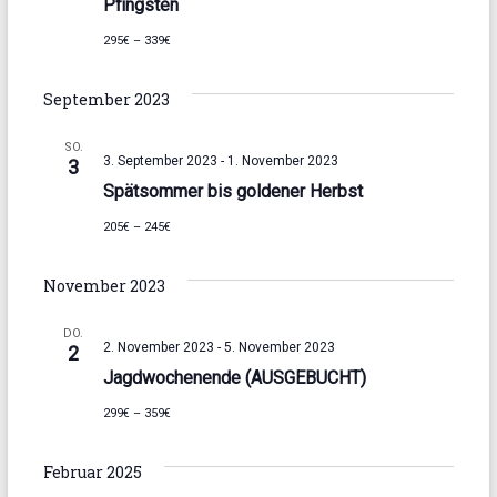
t
Pfingsten
h
i
295€ – 339€
t
o
e
September 2023
n
n
SO.
3. September 2023
-
1. November 2023
3
,
Spätsommer bis goldener Herbst
N
205€ – 245€
a
November 2023
v
i
DO.
2. November 2023
-
5. November 2023
2
g
Jagdwochenende (AUSGEBUCHT)
a
299€ – 359€
t
Februar 2025
i