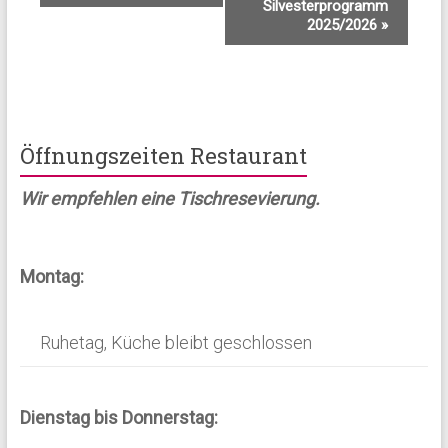
Silvesterprogramm
e
2025/2026
»
r
a
n
s
Öffnungszeiten Restaurant
t
Wir empfehlen eine Tischresevierung.
a
l
t
Montag:
u
n
Ruhetag, Küche bleibt geschlossen
g
-
Dienstag bis Donnerstag:
N