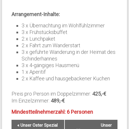
Arrangement-Inhalte:
3 x Übernachtung im Wohlfühlzimmer
3 x Frühstücksbüffet
2 x Lunchpaket
2 x Fahrt zum Wanderstart
3 x geführte Wanderung in der Heimat des
Schinderhannes
3 x 4-gängiges Hausmenü
1 x Aperitif
2 x Kaffee und hausgebackener Kuchen
Preis pro Person im Doppelzimmer:
425,-€
Im Einzelzimmer:
489,-€
Mindestteilnehmerzahl: 6 Personen
V
«
Unser Oster Spezial
Unser