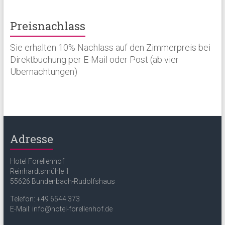
Preisnachlass
Sie erhalten 10% Nachlass auf den Zimmerpreis bei
Direktbuchung per E-Mail oder Post (ab vier
Übernachtungen)
Adresse
Hotel Forellenhof
Reinhardtsmühle 1
55626 Bundenbach-Rudolfshaus
Telefon: +49 6544 373
E-Mail: info@hotel-forellenhof.de