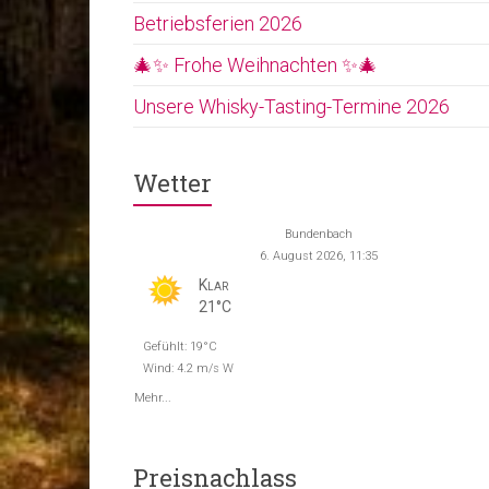
Betriebsferien 2026
🎄✨ Frohe Weihnachten ✨🎄
Unsere Whisky-Tasting-Termine 2026
Wetter
Bundenbach
6. August 2026, 11:35
Klar
21°C
Gefühlt: 19°C
Wind: 4.2 m/s W
Mehr...
Preisnachlass