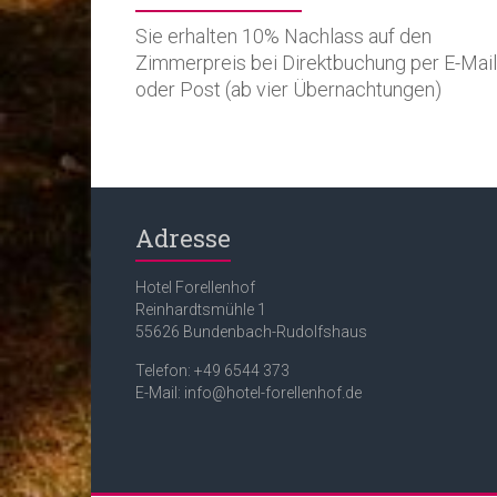
Sie erhalten 10% Nachlass auf den
Zimmerpreis bei Direktbuchung per E-Mail
oder Post (ab vier Übernachtungen)
Adresse
Hotel Forellenhof
Reinhardtsmühle 1
55626 Bundenbach-Rudolfshaus
Telefon: +49 6544 373
E-Mail: info@hotel-forellenhof.de