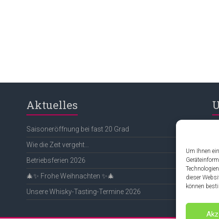
Aktuelles
U
Saisoneröffnung bei fast 20 Grad
N
Wie die Zeit vergeht…
De
Um Ihnen ein
Geräteinform
Betriebsferien 2026
B
Technologien
🎄✨ Frohe Weihnachten ✨🎄
F
dieser Websi
können besti
Unsere Whisky-Tasting-Termine 2026
Akz