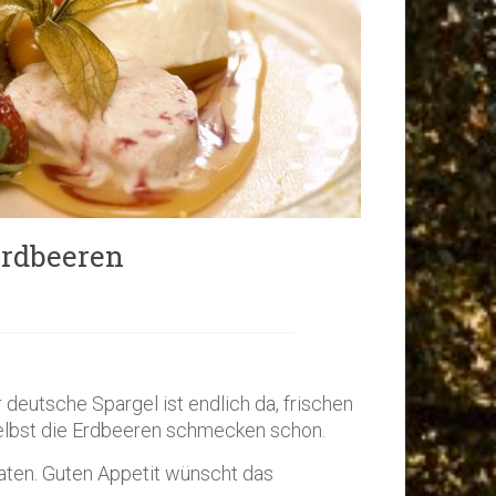
Erdbeeren
r deutsche Spargel ist endlich da, frischen
elbst die Erdbeeren schmecken schon.
taten. Guten Appetit wünscht das