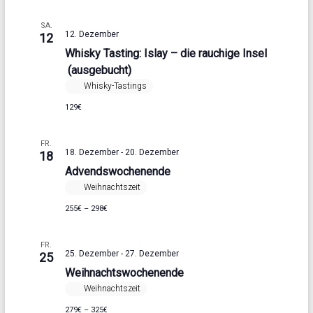
u
e
e
a
m
a
SA.
w
12. Dezember
n
12
n
ä
Whisky Tasting: Islay – die rauchige Insel
s
h
s
(ausgebucht)
l
t
e
Whisky-Tastings
t
n
a
129€
a
.
l
l
FR.
t
18. Dezember
-
20. Dezember
18
t
u
Advendswochenende
u
Weihnachtszeit
n
n
255€ – 298€
g
g
A
FR.
e
25. Dezember
-
27. Dezember
25
n
Weihnachtswochenende
n
s
Weihnachtszeit
S
i
279€ – 325€