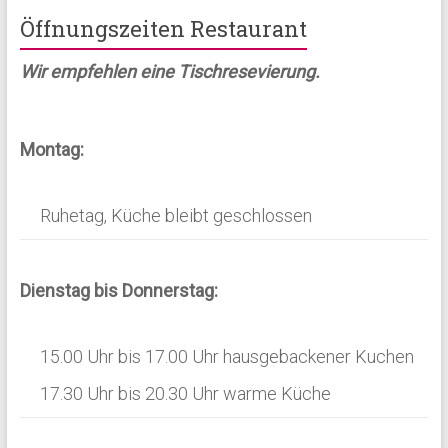
t
o
Öffnungszeiten Restaurant
e
n
Wir empfehlen eine Tischresevierung.
n
,
Montag:
N
a
Ruhetag, Küche bleibt geschlossen
v
i
g
Dienstag bis Donnerstag:
a
t
15.00 Uhr bis 17.00 Uhr hausgebackener Kuchen
i
17.30 Uhr bis 20.30 Uhr warme Küche
o