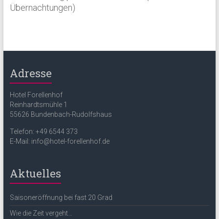
Übernachtungen)
Adresse
Hotel Forellenhof
Reinhardtsmühle 1
55626 Bundenbach-Rudolfshaus
Telefon: +49 6544 373
E-Mail: info@hotel-forellenhof.de
Aktuelles
Saisoneröffnung bei fast 20 Grad
Wie die Zeit vergeht…