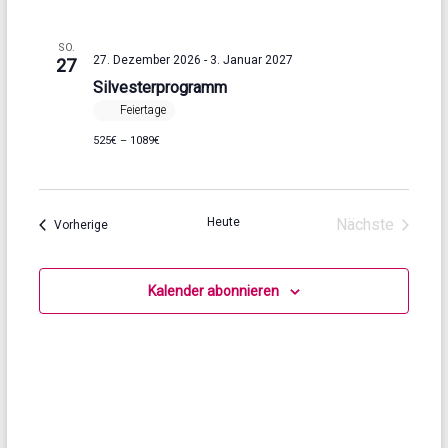
u
c
SO.
h
c
27. Dezember 2026
-
3. Januar 2027
27
t
h
Silvesterprogramm
Feiertage
e
e
525€ – 1089€
n
u
-
n
N
d
Heute
Nächste
Veranstaltungen
Vorherige
a
Veranstaltu
A
v
n
Kalender abonnieren
i
s
g
i
a
c
t
h
i