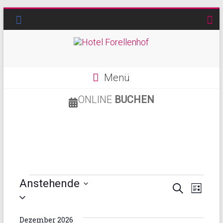
Menü
ONLINE
BUCHEN
Anstehende
V
V
S
L
D
u
e
e
i
a
c
s
t
h
r
r
Dezember 2026
t