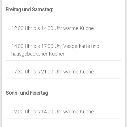
i
a
Freitag und Samstag:
c
t
h
i
12.00 Uhr bis 14.00 Uhr warme Küche
t
o
e
n
14.00 Uhr bis 17.00 Uhr Vesperkarte und
n
hausgebackener Kuchen
,
N
17.30 Uhr bis 21.00 Uhr warme Küche
a
v
Sonn- und Feiertag
i
g
12.00 Uhr bis 14.00 Uhr warme Küche
a