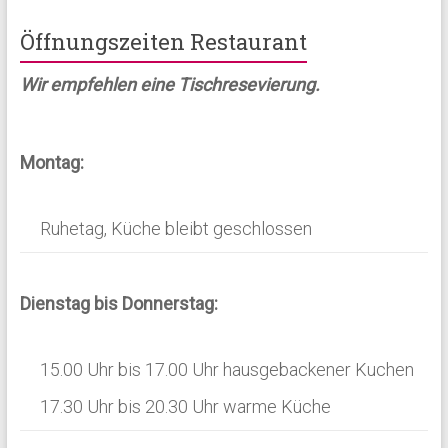
e
n
Öffnungszeiten Restaurant
n
s
S
Wir empfehlen eine Tischresevierung.
i
u
c
h
c
Montag:
t
h
e
e
Ruhetag, Küche bleibt geschlossen
n
u
-
n
Dienstag bis Donnerstag:
N
d
a
A
15.00 Uhr bis 17.00 Uhr hausgebackener Kuchen
v
n
17.30 Uhr bis 20.30 Uhr warme Küche
i
s
g