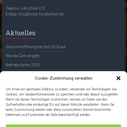
Telefon: +49 6544 373
E-Mail: info@hotel-forellenhof.de
Aktuelles
Saisoneröffnung bei fast 20 Grad
Wie die Zeit vergeht…
Betriebsferien 2026
Frohe Weihnachten
Cookie-Zustimmung verwalten
Unsere Whisky-Tasting-Termine 2026
Um Ihnen ein optimales Erlebnis zu bieten, verwenden wir Technologien wie
Cookies, um Geräteinformationen zu speichern und/oder darauf zuzugreifen.
Unsere regionalen Partner
Wenn Sie diesen Technologien zustimmen, können wir Daten wie das
Surfverhalten oder eindeutige IDs auf dieser Website verarbeiten. Wenn Sie
keine Zustimmung erteilen oder diese zurückziehen, können bestimmte
Nationalpark Hunsrück-Hochwald
Merkmale und Funktionen der Seite beeinträchtigt werden.
Der Whiskykeller