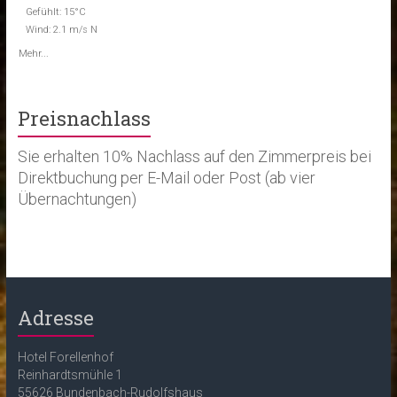
Gefühlt: 15°C
Wind: 2.1 m/s N
Mehr...
Preisnachlass
Sie erhalten 10% Nachlass auf den Zimmerpreis bei
Direktbuchung per E-Mail oder Post (ab vier
Übernachtungen)
Adresse
Hotel Forellenhof
Reinhardtsmühle 1
55626 Bundenbach-Rudolfshaus