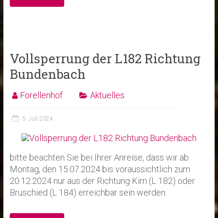
Vollsperrung der L182 Richtung
Bundenbach
Forellenhof
Aktuelles
5. Juli 2024
bitte beachten Sie bei Ihrer Anreise, dass wir ab
Montag, den 15.07.2024 bis voraussichtlich zum
20.12.2024 nur aus der Richtung Kirn (L 182) oder
Bruschied (L 184) erreichbar sein werden.