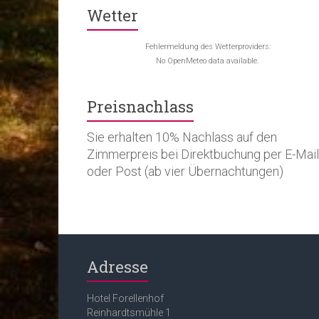
Wetter
Fehlermeldung des Wetterproviders:
No OpenMeteo data available.
Preisnachlass
Sie erhalten 10% Nachlass auf den
Zimmerpreis bei Direktbuchung per E-Mail
oder Post (ab vier Übernachtungen)
Adresse
Hotel Forellenhof
Reinhardtsmühle 1