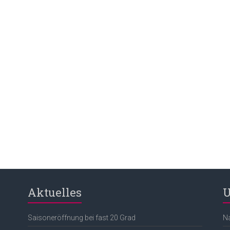
Aktuelles
U
Saisoneröffnung bei fast 20 Grad
N