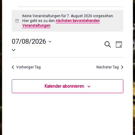
Keine Veranstaltungen für 7. August 2026 vorgesehen.
Hier geht es zu den
nächsten bevorstehenden
H
Veranstaltungen
.
i
n
w
07/08/2026
V
V
e
S
T
i
D
u
e
e
s
a
a
c
g
t
h
r
r
u
e
Vorheriger Tag
Nächster Tag
a
m
a
w
n
n
ä
Kalender abonnieren
s
h
s
l
t
e
t
n
a
a
.
l
l
t