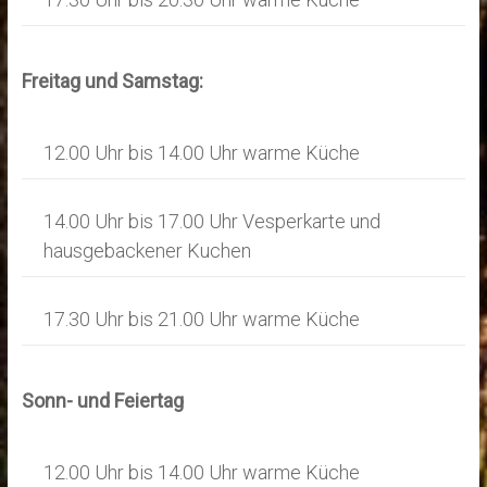
d
a
A
v
n
Freitag und Samstag:
i
s
g
i
12.00 Uhr bis 14.00 Uhr warme Küche
a
c
t
h
14.00 Uhr bis 17.00 Uhr Vesperkarte und
i
hausgebackener Kuchen
t
o
e
n
17.30 Uhr bis 21.00 Uhr warme Küche
n
,
N
Sonn- und Feiertag
a
12.00 Uhr bis 14.00 Uhr warme Küche
v