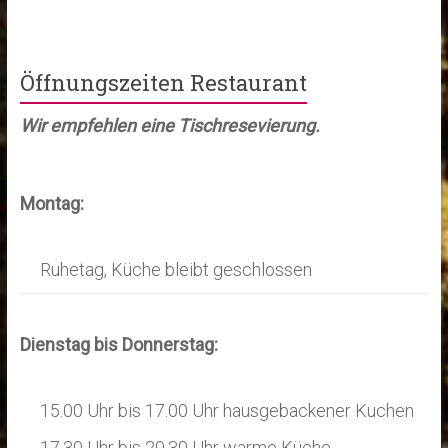
t
u
u
n
n
g
Öffnungszeiten Restaurant
g
A
Wir empfehlen eine Tischresevierung.
e
n
n
s
S
Montag:
i
u
c
Ruhetag, Küche bleibt geschlossen
h
c
t
h
e
e
Dienstag bis Donnerstag:
n
u
-
n
15.00 Uhr bis 17.00 Uhr hausgebackener Kuchen
N
17.30 Uhr bis 20.30 Uhr warme Küche