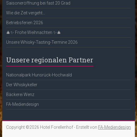
Saisoneröffnung bei fast 20 Grad
Wie die Zeit vergeht…
Betriebsferien 2026
🎄✨ Frohe Weihnachten ✨🎄
Unsere Whisky-Tasting-Termine 2026
Unsere regionalen Partner
Nationalpark Hunsrück-Hochwald
Der Whiskykeller
Bäckerei Wenz
FA-Mediendesign
Copyright ©2026
Hotel Forellenhof
- Erstellt von
FA-Mediendesign