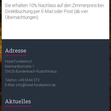
Sie erhalten 10% Nachlass auf den Zimmerpreis bei
Direktbuchung per E-Mail oder Post (ab vier
Übernachtungen)
Adresse
Hotel Forellenhof
Reinhardtsmühle 1
55626 Bundenbach-Rudolfshaus
Telefon: +49 6544 373
E-Mail: info@hotel-forellenhof.de
Aktuelles