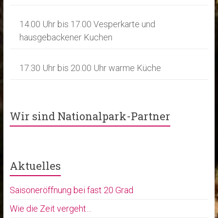
i
14.00 Uhr bis 17.00 Vesperkarte und
g
hausgebackener Kuchen
a
t
17.30 Uhr bis 20.00 Uhr warme Küche
i
o
n
Wir sind Nationalpark-Partner
Aktuelles
Saisoneröffnung bei fast 20 Grad
Wie die Zeit vergeht…